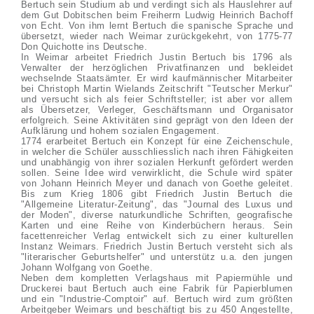
Bertuch sein Studium ab und verdingt sich als Hauslehrer auf
dem Gut Dobitschen beim Freiherrn Ludwig Heinrich Bachoff
von Echt. Von ihm lernt Bertuch die spanische Sprache und
übersetzt, wieder nach Weimar zurückgekehrt, von 1775-77
Don Quichotte ins Deutsche.
In Weimar arbeitet Friedrich Justin Bertuch bis 1796 als
Verwalter der herzöglichen Privatfinanzen und bekleidet
wechselnde Staatsämter. Er wird kaufmännischer Mitarbeiter
bei Christoph Martin Wielands Zeitschrift "Teutscher Merkur"
und versucht sich als feier Schriftsteller; ist aber vor allem
als Übersetzer, Verleger, Geschäftsmann und Organisator
erfolgreich. Seine Aktivitäten sind geprägt von den Ideen der
Aufklärung und hohem sozialen Engagement.
1774 erarbeitet Bertuch ein Konzept für eine Zeichenschule,
in welcher die Schüler ausschliesslich nach ihren Fähigkeiten
und unabhängig von ihrer sozialen Herkunft gefördert werden
sollen. Seine Idee wird verwirklicht, die Schule wird später
von Johann Heinrich Meyer und danach von Goethe geleitet.
Bis zum Krieg 1806 gibt Friedrich Justin Bertuch die
"Allgemeine Literatur-Zeitung", das "Journal des Luxus und
der Moden", diverse naturkundliche Schriften, geografische
Karten und eine Reihe von Kinderbüchern heraus. Sein
facettenreicher Verlag entwickelt sich zu einer kulturellen
Instanz Weimars. Friedrich Justin Bertuch versteht sich als
"literarischer Geburtshelfer" und unterstütz u.a. den jungen
Johann Wolfgang von Goethe.
Neben dem kompletten Verlagshaus mit Papiermühle und
Druckerei baut Bertuch auch eine Fabrik für Papierblumen
und ein "Industrie-Comptoir" auf. Bertuch wird zum größten
Arbeitgeber Weimars und beschäftigt bis zu 450 Angestellte,